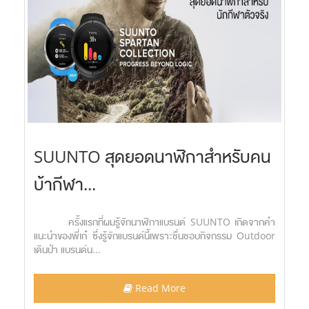
SUUNTO สุดยอดนาฬิกาสำหรับคน
บ้ากีฬา...
ครั้งแรกที่ผมรู้จักนาฬิกาแบรนด์ SUUNTO เกิดจากคำ
แนะนำของพี่เก๋ ซึ่งรู้จักแบรนด์นี้เพราะชื่นชอบกิจกรรม Outdoor
เดินป่า แบรนด์น...
Read More