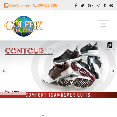
@golferonline
099-563-9293
Toggle
navigatio
Taylormade